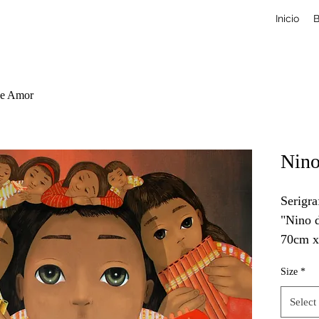
Inicio
B
de Amor
Nino
Serigra
"Nino 
70cm 
Size
*
Select